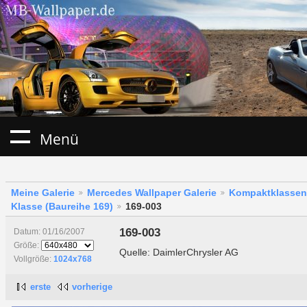
Menü
Meine Galerie
Mercedes Wallpaper Galerie
Kompaktklassen
Klasse (Baureihe 169)
169-003
169-003
Datum: 01/16/2007
Größe:
Quelle: DaimlerChrysler AG
Vollgröße:
1024x768
erste
vorherige