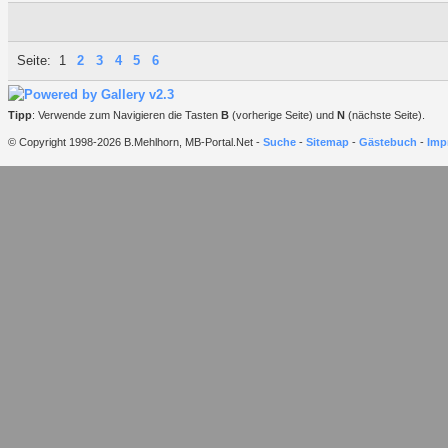
Seite:
1
2
3
4
5
6
Tipp
: Verwende zum Navigieren die Tasten
B
(vorherige Seite) und
N
(nächste Seite).
© Copyright 1998-2026 B.Mehlhorn, MB-Portal.Net -
Suche
-
Sitemap
-
Gästebuch
-
Imp