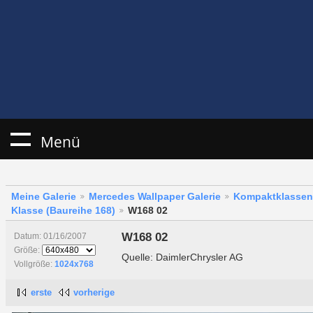
Menü
Meine Galerie
Mercedes Wallpaper Galerie
Kompaktklassen
Klasse (Baureihe 168)
W168 02
W168 02
Datum: 01/16/2007
Größe:
Quelle: DaimlerChrysler AG
Vollgröße:
1024x768
erste
vorherige