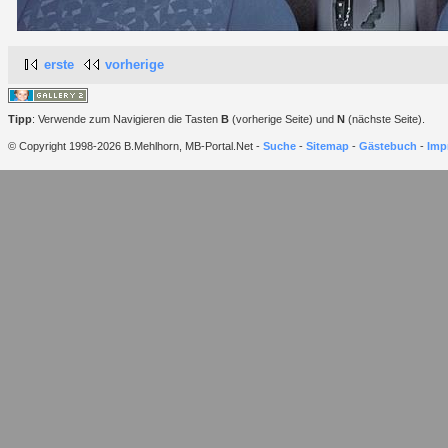
erste
vorherige
Tipp
: Verwende zum Navigieren die Tasten
B
(vorherige Seite) und
N
(nächste Seite).
© Copyright 1998-2026 B.Mehlhorn, MB-Portal.Net -
Suche
-
Sitemap
-
Gästebuch
-
Imp