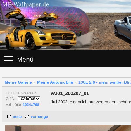
Menü
Meine Galerie
Meine Automobile
190E 2,6 - mein weißer Blit
w201_200207_01
Datum: 01/20/2007
Größe:
Juli 2002, eigentlich nur wegen dem schöne
Vollgröße:
1024x768
erste
vorherige