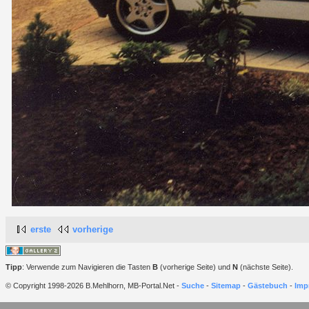
erste
vorherige
Tipp
: Verwende zum Navigieren die Tasten
B
(vorherige Seite) und
N
(nächste Seite).
© Copyright 1998-2026 B.Mehlhorn, MB-Portal.Net -
Suche
-
Sitemap
-
Gästebuch
-
Imp