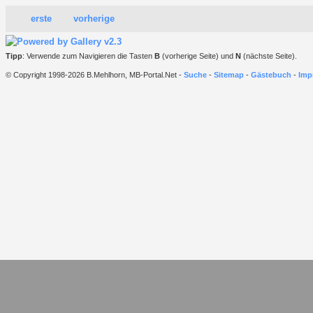
erste
vorherige
Tipp
: Verwende zum Navigieren die Tasten
B
(vorherige Seite) und
N
(nächste Seite).
© Copyright 1998-2026 B.Mehlhorn, MB-Portal.Net -
Suche
-
Sitemap
-
Gästebuch
-
Imp