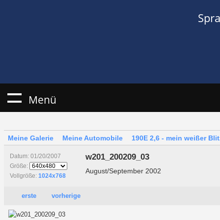
Spr
Menü
Meine Galerie
Meine Automobile
190E 2,6 - mein weißer Blit
w201_200209_03
Datum: 01/20/2007
Größe:
August/September 2002
Vollgröße:
1024x768
erste
vorherige