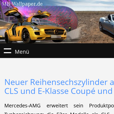
Menü
Neuer Reihensechszylinder 
CLS und E-Klasse Coupé und
Mercedes-AMG erweitert sein Produktp