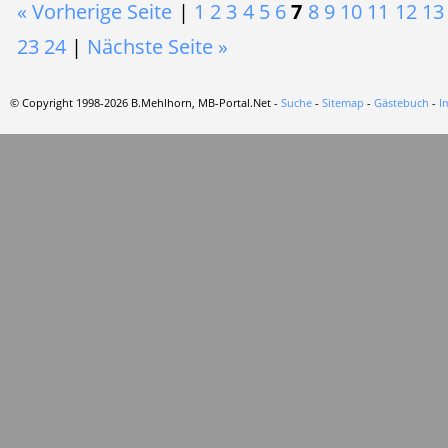
« Vorherige Seite
|
1
2
3
4
5
6
7
8
9
10
11
12
13
23
24
|
Nächste Seite »
© Copyright 1998-2026 B.Mehlhorn, MB-Portal.Net -
Suche
-
Sitemap
-
Gästebuch
-
I