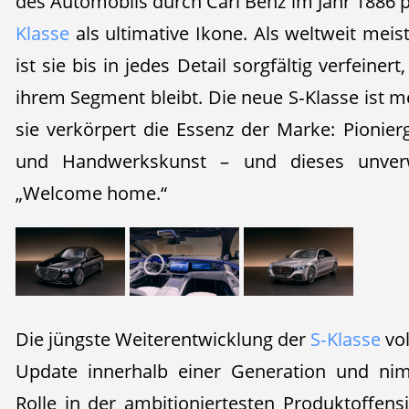
des Automobils durch Carl Benz im Jahr 1886 p
Klasse
als ultimative Ikone. Als weltweit mei
ist sie bis in jedes Detail sorgfältig verfeiner
ihrem Segment bleibt. Die neue S‑Klasse ist me
sie verkörpert die Essenz der Marke: Pionierg
und Handwerkskunst – und dieses unver
„Welcome home.“
Die jüngste Weiterentwicklung der
S‑Klasse
vol
Update innerhalb einer Generation und ni
Rolle in der ambitioniertesten Produktoffens