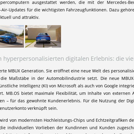
percomputern ausgestattet werden, die mit der Mercedes-Ben
e-Air-Updates für die wichtigsten Fahrzeugfunktionen. Dazu gehör
tuell und attraktiv.
yperpersonalisierten digitalen Erlebnis: die v
erte MBUX Generation. Sie eröffnet eine neue Welt des personalisi
die Maßstäbe in der Automobilindustrie setzt. Die neue MBUX-
ünstliche Intelligenz (KI) von Microsoft als auch von Google integ
. MB.OS bietet maximale Flexibilität, um Inhalte von externen A
lten – für das gewohnte Kundenerlebnis. Für die Nutzung der Di
nutzerkonto verknüpft sein.
ird von modernsten Hochleistungs-Chips und Echtzeitgrafiken de
 die individuellen Vorlieben der Kundinnen und Kunden zugesch