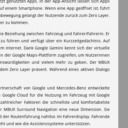
etzt genutzten Apps. In der App-Ansicht lassen sich Apps
uf einem Smartphone. Wenn eine App geöffnet ist, führt
chbewegung gelangt der Nutzende zurück zum Zero Layer.
ayer zu kommen.
t die Beziehung zwischen Fahrzeug und Fahrer/Fahrerin. Er
 zu führen und verfügt über ein Kurzzeitgedächtnis. Auf
 Internet. Dank Google Gemini kennt sich der virtuelle
nen der Google Maps-Plattform zugreifen, um Nutzerinnen
ehenswürdigkeiten und vielem mehr zu geben. Der MBUX
f dem Zero Layer präsent. Während eines aktiven Dialogs
rtnerschaft von Google und Mercedes-Benz entwickelte
n Google Cloud für die Nutzung im Fahrzeug mit Google
 zahlreicher Faktoren die schnellste und komfortabelste
 der MBUX Surround Navigation eine neue Dimension. Sie
nd der Routenführung nahtlos im Fahrerdisplay. Fahrende
eht und wie die Assistenzsysteme unterstützen.