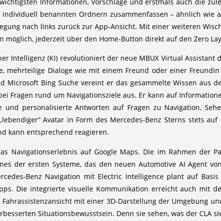
e wichtigsten Informationen, Vorschläge und erstmals auch die zul
in individuell benannten Ordnern zusammenfassen – ähnlich wie a
egung nach links zurück zur App-Ansicht. Mit einer weiteren Wis
rhin möglich, jederzeit über den Home-Button direkt auf den Zero L
her Intelligenz (KI) revolutioniert der neue MBUX Virtual Assistan
xe, mehrteilige Dialoge wie mit einem Freund oder einer Freundin
d Microsoft Bing Suche vereint er das gesammelte Wissen aus dem
bei Fragen rund um Navigationsziele aus. Er kann auf Informatio
te und personalisierte Antworten auf Fragen zu Navigation, S
ls „lebendiger“ Avatar in Form des Mercedes-Benz Sterns stets au
nd kann entsprechend reagieren.
as Navigationserlebnis auf Google Maps. Die im Rahmen der Pa
eines der ersten Systeme, das den neuen Automotive AI Agent vo
rcedes‑Benz Navigation mit Electric Intelligence plant auf Basis
opps. Die integrierte visuelle Kommunikation erreicht auch mit
ie Fahrassistenzansicht mit einer 3D-Darstellung der Umgebung u
erbesserten Situationsbewusstsein. Denn sie sehen, was der CLA si