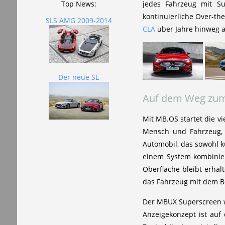
jedes Fahrzeug mit Su
Top News:
kontinuierliche Over-th
SLS AMG 2009-2014
CLA
über Jahre hinweg ak
Der neue SL
Auf dem Weg zum h
Mit MB.OS startet die vi
Mensch und Fahrzeug, 
Automobil, das sowohl k
einem System kombiniert
Oberfläche bleibt erha
das Fahrzeug mit dem Be
Der MBUX Superscreen w
Anzeigekonzept ist auf