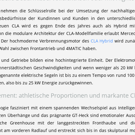
e nehmen die Schlüsselrolle bei der Umsetzung der nachhaltig
sbedürfnisse der Kundinnen und Kunden in den unterschiedl
euen CLA wird es gegen Ende des Jahres auch als Hybrid mit 
n die modulare Architektur der CLA-Modellfamilie erlaubt Merced
n. Der hochmoderne Verbrennungsmotor des
CLA Hybrid
wird zunäc
Wahl zwischen Frontantrieb und 4MATIC haben.
 und Getriebe bilden eine hochintegrierte Einheit. Der Elektrom
 innerstädtischen Geschwindigkeiten und wenn weniger als 20 kW 
sogenannte elektrische Segeln ist bis zu einem Tempo von rund 100
n, also bis zu 25 kW Energie zurückgewinnen.
ement: athletische Proportionen und markante Ch
ogie fasziniert mit einem spannenden Wechselspiel aus Intellig
zen Überhänge und das prägnante GT-Heck sind emotionaler Ausdru
ache Greenhouse mit der langgestreckten Fronthaube und di
t am vorderen Radlauf und erstreckt sich bis in das skulptural mo