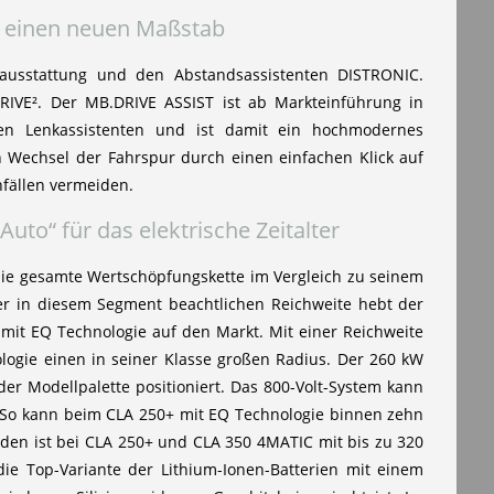
n einen neuen Maßstab
ausstattung und den Abstandsassistenten DISTRONIC.
IVE². Der MB.DRIVE ASSIST ist ab Markteinführung in
nen Lenkassistenten und ist damit ein hochmodernes
n Wechsel der Fahrspur durch einen einfachen Klick auf
nfällen vermeiden.
uto“ für das elektrische Zeitalter
ie gesamte Wertschöpfungskette im Vergleich zu seinem
ner in diesem Segment beachtlichen Reichweite hebt der
mit EQ Technologie auf den Markt. Mit einer Reichweite
logie einen in seiner Klasse großen Radius. Der 260 kW
r Modellpalette positioniert. Das 800-Volt-System kann
. So kann beim CLA 250+ mit EQ Technologie binnen zehn
den ist bei CLA 250+ und CLA 350 4MATIC mit bis zu 320
e Top-Variante der Lithium-Ionen-Batterien mit einem