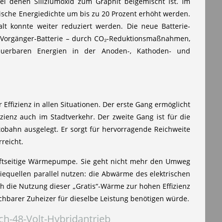
ei denen Siliziumoxid zum Graphit beigemischt ist. Im
ische Energiedichte um bis zu 20 Prozent erhöht werden.
alt konnte weiter reduziert werden. Die neue Batterie-
r Vorgänger-Batterie – durch CO₂-Reduktionsmaßnahmen,
neuerbaren Energien in der Anoden-, Kathoden- und
ffizienz in allen Situationen. Der erste Gang ermöglicht
ienz auch im Stadtverkehr. Der zweite Gang ist für die
tobahn ausgelegt. Er sorgt für hervorragende Reichweite
reicht.
uftseitige Wärmepumpe. Sie geht nicht mehr den Umweg
equellen parallel nutzen: die Abwärme des elektrischen
h die Nutzung dieser „Gratis“-Wärme zur hohen Effizienz
eichbarer Zuheizer für dieselbe Leistung benötigen würde.
ech-48-Volt-Hybridantrieb