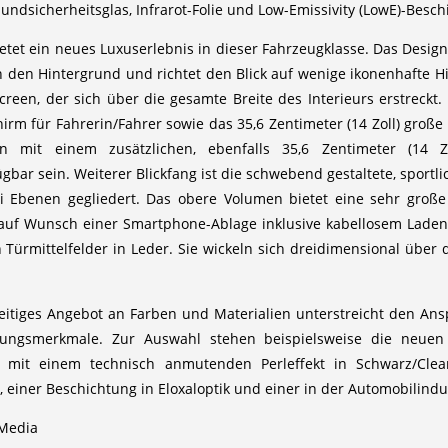
sicherheitsglas, Infrarot-Folie und Low-Emissivity (LowE)-Besch
etet ein neues Luxuserlebnis in dieser Fahrzeugklasse. Das Design
in den Hintergrund und richtet den Blick auf wenige ikonenhafte H
reen, der sich über die gesamte Breite des Interieurs erstreckt.
chirm für Fahrerin/Fahrer sowie das 35,6 Zentimeter (14 Zoll) gro
mit einem zusätzlichen, ebenfalls 35,6 Zentimeter (14 Zol
bar sein. Weiterer Blickfang ist die schwebend gestaltete, sportlic
i Ebenen gegliedert. Das obere Volumen bietet eine sehr große 
uf Wunsch einer Smartphone-Ablage inklusive kabellosem Laden. 
ürmittelfelder in Leder. Sie wickeln sich dreidimensional über da
elseitiges Angebot an Farben und Materialien unterstreicht den 
ungsmerkmale. Zur Auswahl stehen beispielsweise die neuen 
er mit einem technisch anmutenden Perleffekt in Schwarz/Clea
einer Beschichtung in Eloxaloptik und einer in der Automobilindu
 Media