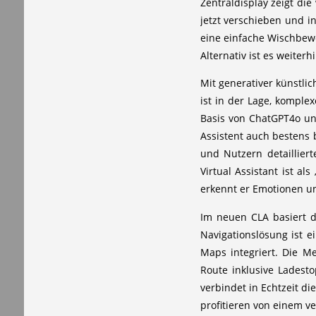
Zentraldisplay zeigt di
jetzt verschieben und 
eine einfache Wischbew
Alternativ ist es weite
Mit generativer künstlic
ist in der Lage, komple
Basis von ChatGPT4o un
Assistent auch bestens 
und Nutzern detaillier
Virtual Assistant ist a
erkennt er Emotionen u
Im neuen CLA basiert d
Navigationslösung ist 
Maps integriert. Die Me
Route inklusive Ladest
verbindet in Echtzeit d
profitieren von einem v