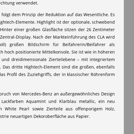
ichtung verwendet.
 folgt dem Prinzip der Reduktion auf das Wesentliche. Es
ightech-Elemente. Highlight ist der optionale, schwebend
 Hinter einer großen Glasfläche sitzen der 26 Zentimeter
ße Zentral-Display. Nach der Markteinführung des CLA wird
l) großen Bildschirm für Beifahrerin/Beifahrer als
h hoch positionierte Mittelkonsole. Sie ist wie in höheren
und dreidimensionale Zierteilebene – mit integriertem
Das dritte Hightech-Element sind die großen, ebenfalls
s Profil des Zuziehgriffs, der in klassischer Röhrenform
Anspruch von Mercedes‑Benz an außergewöhnliches Design
Lackfarben Aquamint und Klarblau metallic, ein neu
n White Pearl sowie Zierteile aus offenporigem Holz,
strie neuartigen Dekoroberfläche aus Papier.