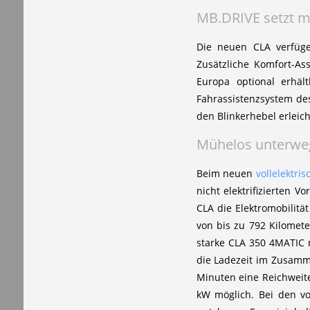
MB.DRIVE setzt m
Die neuen CLA verfüge
Zusätzliche Komfort-A
Europa optional erhäl
Fahrassistenzsystem de
den Blinkerhebel erleic
Mühelos unterwegs
Beim neuen
vollelektri
nicht elektrifizierten
CLA die Elektromobilitä
von bis zu 792 Kilomet
starke CLA 350 4MATIC m
die Ladezeit im Zusamm
Minuten eine Reichweit
kW möglich. Bei den vo