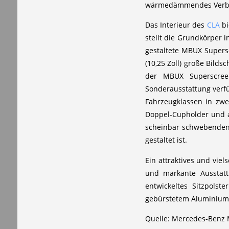
wärmedämmendes Verbund
Das Interieur des
CLA
bi
stellt die Grundkörper 
gestaltete MBUX Supersc
(10,25 Zoll) große Bilds
der MBUX Superscreen 
Sonderausstattung verfüg
Fahrzeugklassen in zwe
Doppel-Cupholder und a
scheinbar schwebenden T
gestaltet ist.
Ein attraktives und vi
und markante Ausstatt
entwickeltes Sitzpolst
gebürstetem Aluminium, 
Quelle: Mercedes-Benz