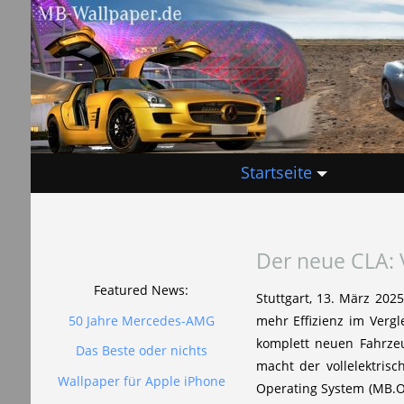
Startseite
Der neue CLA:
Featured News:
Stuttgart, 13. März 202
50 Jahre Mercedes-AMG
mehr Effizienz im Vergl
komplett neuen Fahrzeu
Das Beste oder nichts
macht der vollelektris
Wallpaper für Apple iPhone
Operating System (MB.OS