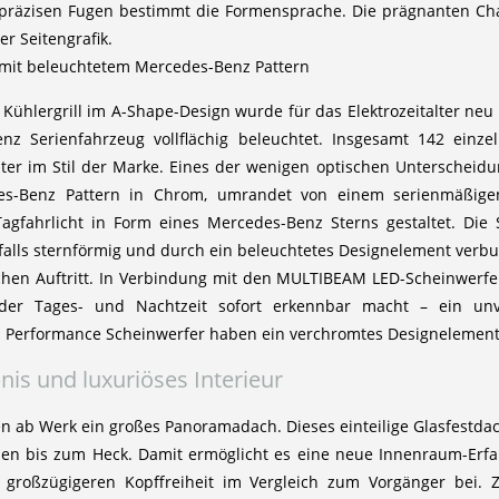
 präzisen Fugen bestimmt die Formensprache. Die prägnanten Char
er Seitengrafik.
 mit beleuchtetem Mercedes-Benz Pattern
 Kühlergrill im A-Shape-Design wurde für das Elektrozeitalter neu 
z Serienfahrzeug vollflächig beleuchtet. Insgesamt 142 einze
er im Stil der Marke. Eines der wenigen optischen Unterscheidu
des-Benz Pattern in Chrom, umrandet von einem serienmäßige
Tagfahrlicht in Form eines Mercedes-Benz Sterns gestaltet. Die
alls sternförmig und durch ein beleuchtetes Designelement verbu
chen Auftritt. In Verbindung mit den MULTIBEAM LED-Scheinwerfer
der Tages- und Nachtzeit sofort erkennbar macht – ein unve
 Performance Scheinwerfer haben ein verchromtes Designelement
is und luxuriöses Interieur
en ab Werk ein großes Panoramadach. Dieses einteilige Glasfestda
n bis zum Heck. Damit ermöglicht es eine neue Innenraum-Erfahr
großzügigeren Kopffreiheit im Vergleich zum Vorgänger bei.