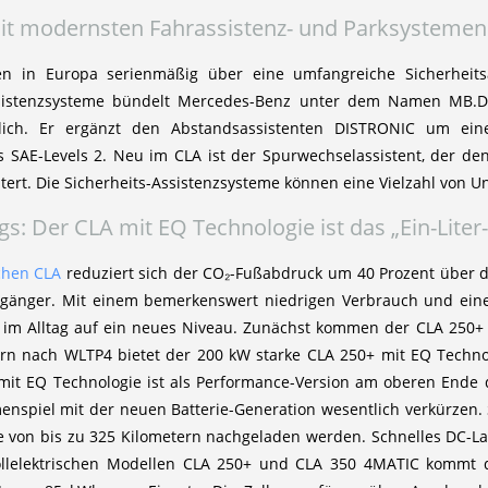
it modernsten Fahrassistenz- und Parksysteme
n in Europa serienmäßig über eine umfangreiche Sicherheits
ssistenzsysteme bündelt Mercedes-Benz unter dem Namen MB.DR
tlich. Er ergänzt den Abstandsassistenten DISTRONIC um ei
s SAE-Levels 2. Neu im CLA ist der Spurwechselassistent, der de
htert. Die Sicherheits-Assistenzsysteme können eine Vielzahl von U
: Der CLA mit EQ Technologie ist das „Ein-Liter-A
schen CLA
reduziert sich der CO₂-Fußabdruck um 40 Prozent über d
 Vorgänger. Mit einem bemerkenswert niedrigen Verbrauch und ei
t im Alltag auf ein neues Niveau. Zunächst kommen der CLA 250+ 
ern nach WLTP4 bietet der 200 kW starke CLA 250+ mit EQ Techno
it EQ Technologie ist als Performance-Version am oberen Ende de
enspiel mit der neuen Batterie-Generation wesentlich verkürzen
e von bis zu 325 Kilometern nachgeladen werden. Schnelles DC-La
llelektrischen Modellen CLA 250+ und CLA 350 4MATIC kommt di