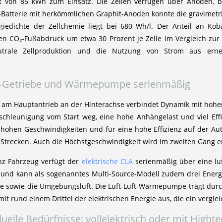
t von 85 kWh zum Einsatz. Die Zellen verfügen über Anoden, b
-Batterie mit herkömmlichen Graphit-Anoden konnte die gravimetr
giedichte der Zellchemie liegt bei 680 Wh/l. Der Anteil an Kob
den CO₂-Fußabdruck um etwa 30 Prozent je Zelle im Vergleich zu
neutrale Zellproduktion und die Nutzung von Strom aus er
-Getriebe und Wärmepumpe serienmäßig
am Hauptantrieb an der Hinterachse verbindet Dynamik mit hoher E
chleunigung vom Start weg, eine hohe Anhängelast und viel Effiz
 hohen Geschwindigkeiten und für eine hohe Effizienz auf der Au
Strecken. Auch die Höchstgeschwindigkeit wird im zweiten Gang er
nz Fahrzeug verfügt der
elektrische CLA
serienmäßig über eine l
 und kann als sogenanntes Multi-Source-Modell zudem drei Energi
ie sowie die Umgebungsluft. Die Luft-Luft-Wärmepumpe trägt durc
it rund einem Drittel der elektrischen Energie aus, die ein vergl
iduelle Bedürfnisse: vollelektrisch oder mit Hight