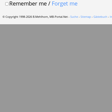
Remember me
/
Forget me
© Copyright 1998-2026 B.Mehlhorn, MB-Portal.Net -
Suche
-
Sitemap
-
Gästebuch
-
I