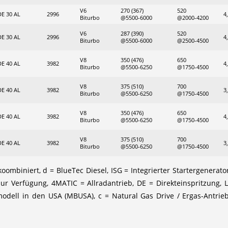
V6
270 (367)
520
DE 30 AL
2996
4
Biturbo
@5500-6000
@2000-4200
V6
287 (390)
520
DE 30 AL
2996
4
Biturbo
@5500-6000
@2500-4500
V8
350 (476)
650
DE 40 AL
3982
4
Biturbo
@5500-6250
@1750-4500
V8
375 (510)
700
DE 40 AL
3982
3
Biturbo
@5500-6250
@1750-4500
V8
350 (476)
650
DE 40 AL
3982
4
Biturbo
@5500-6250
@1750-4500
V8
375 (510)
700
DE 40 AL
3982
3
Biturbo
@5500-6250
@1750-4500
ombiniert, d = BlueTec Diesel, ISG = Integrierter Startergenerat
zur Verfügung, 4MATIC = Allradantrieb, DE = Direkteinspritzung, 
smodell in den USA (MBUSA), c = Natural Gas Drive / Ergas-Antr