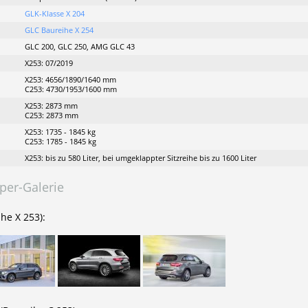
GLK-Klasse X 204
GLC Baureihe X 254
GLC 200, GLC 250, AMG GLC 43
X253: 07/2019
X253: 4656/1890/1640 mm
C253: 4730/1953/1600 mm
X253: 2873 mm
C253: 2873 mm
X253: 1735 - 1845 kg
C253: 1785 - 1845 kg
X253: bis zu 580 Liter, bei umgeklappter Sitzreihe bis zu 1600 Liter
per-Galerie
he X 253):