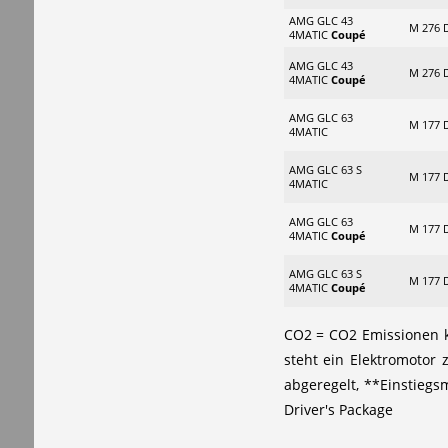
AMG GLC 43
M 276 
4MATIC
Coupé
AMG GLC 43
M 276 
4MATIC
Coupé
AMG GLC 63
M 177 
4MATIC
AMG GLC 63 S
M 177 
4MATIC
AMG GLC 63
M 177 
4MATIC
Coupé
AMG GLC 63 S
M 177 
4MATIC
Coupé
CO2 = CO2 Emissionen ko
steht ein Elektromotor 
abgeregelt, **Einstieg
Driver's Package