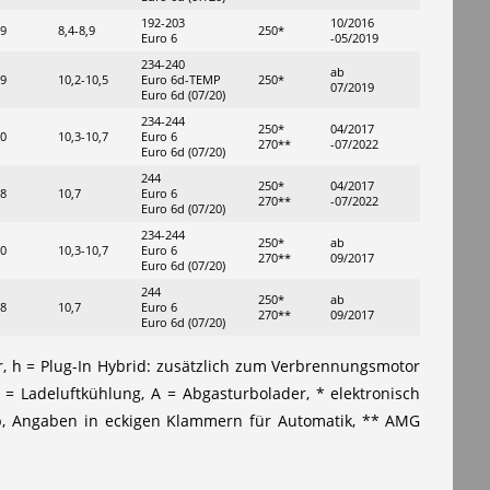
192-203
10/2016
,9
8,4-8,9
250*
Euro 6
-05/2019
234-240
ab
,9
10,2-10,5
Euro 6d-TEMP
250*
07/2019
Euro 6d (07/20)
234-244
250*
04/2017
,0
10,3-10,7
Euro 6
270**
-07/2022
Euro 6d (07/20)
244
250*
04/2017
,8
10,7
Euro 6
270**
-07/2022
Euro 6d (07/20)
234-244
250*
ab
,0
10,3-10,7
Euro 6
270**
09/2017
Euro 6d (07/20)
244
250*
ab
,8
10,7
Euro 6
270**
09/2017
Euro 6d (07/20)
or, h = Plug-In Hybrid: zusätzlich zum Verbrennungsmotor
L = Ladeluftkühlung, A = Abgasturbolader, * elektronisch
ieb, Angaben in eckigen Klammern für Automatik, ** AMG