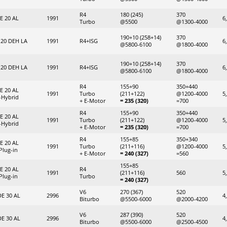
R4
180 (245)
370
E 20 AL
1991
6
Turbo
@5500
@1300-4000
190+10 (258+14)
370
 20 DEH LA
1991
R4+ISG
6
@5800-6100
@1800-4000
190+10 (258+14)
370
 20 DEH LA
1991
R4+ISG
6
@5800-6100
@1800-4000
R4
155+90
350+440
E 20 AL
1991
Turbo
(211+122)
@1200-4000
5
-Hybrid
+ E-Motor
= 235 (320)
=700
R4
155+90
350+440
E 20 AL
1991
Turbo
(211+122)
@1200-4000
5
-Hybrid
+ E-Motor
= 235 (320)
=700
R4
155+85
350+340
E 20 AL
1991
Turbo
(211+116)
@1200-4000
5
Plug-in
+ E-Motor
= 240 (327)
=560
155+85
E 20 AL
R4
1991
(211+116)
560
5
Plug-in
Turbo
= 240 (327)
V6
270 (367)
520
DE 30 AL
2996
4
Biturbo
@5500-6000
@2000-4200
V6
287 (390)
520
DE 30 AL
2996
4
Biturbo
@5500-6000
@2500-4500