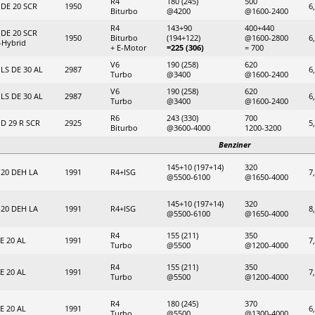
R4
180 (245)
500
DE 20 SCR
1950
6
Biturbo
@4200
@1600-2400
R4
143+90
400+440
DE 20 SCR
1950
Biturbo
(194+122)
@1600-2800
6
-Hybrid
+ E-Motor
=225 (306)
= 700
V6
190 (258)
620
LS DE 30 AL
2987
6
Turbo
@3400
@1600-2400
V6
190 (258)
620
LS DE 30 AL
2987
6
Turbo
@3400
@1600-2400
R6
243 (330)
700
D 29 R SCR
2925
5
Biturbo
@3600-4000
1200-3200
Benziner
145+10 (197+14)
320
 20 DEH LA
1991
R4+ISG
7
@5500-6100
@1650-4000
145+10 (197+14)
320
 20 DEH LA
1991
R4+ISG
8
@5500-6100
@1650-4000
R4
155 (211)
350
E 20 AL
1991
7
Turbo
@5500
@1200-4000
R4
155 (211)
350
E 20 AL
1991
7
Turbo
@5500
@1200-4000
R4
180 (245)
370
E 20 AL
1991
6
Turbo
@5500
@1300-4000