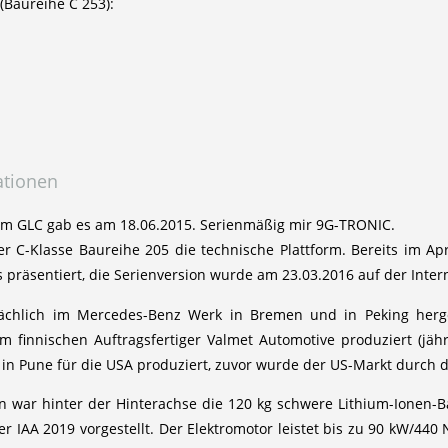
(Baureihe C 253):
ationen
m GLC gab es am 18.06.2015. Serienmäßig mir 9G-TRONIC.
der C-Klasse Baureihe 205 die technische Plattform. Bereits im 
 präsentiert, die Serienversion wurde am 23.03.2016 auf der Intern
chlich im Mercedes-Benz Werk in Bremen und in Peking herge
om finnischen Auftragsfertiger Valmet Automotive produziert (jä
in Pune für die USA produziert, zuvor wurde der US-Markt durch 
n war hinter der Hinterachse die 120 kg schwere Lithium-Ionen-B
 IAA 2019 vorgestellt. Der Elektromotor leistet bis zu 90 kW/440 N