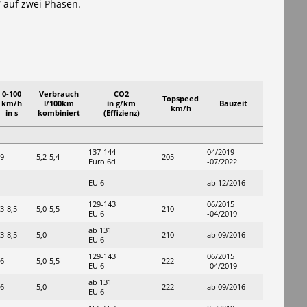
 auf zwei Phasen.
0-100
Verbrauch
CO2
Topspeed
km/h
l/100km
in g/km
Bauzeit
km/h
in s
kombiniert
(Effizienz)
137-144
04/2019
,9
5,2-5,4
205
Euro 6d
-07/2022
EU 6
ab 12/2016
129-143
06/2015
,3-8,5
5,0-5,5
210
EU 6
-04/2019
ab 131
,3-8,5
5,0
210
ab 09/2016
EU 6
129-143
06/2015
,6
5,0-5,5
222
EU 6
-04/2019
ab 131
,6
5,0
222
ab 09/2016
EU 6