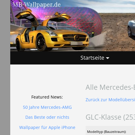
Startseite
Alle Mercedes-
Featured News:
Zurück zur Modellübers
50 Jahre Mercedes-AMG
GLC-Klasse (25
Das Beste oder nichts
Wallpaper für Apple iPhone
Modelltyp (Bauzeitraum):