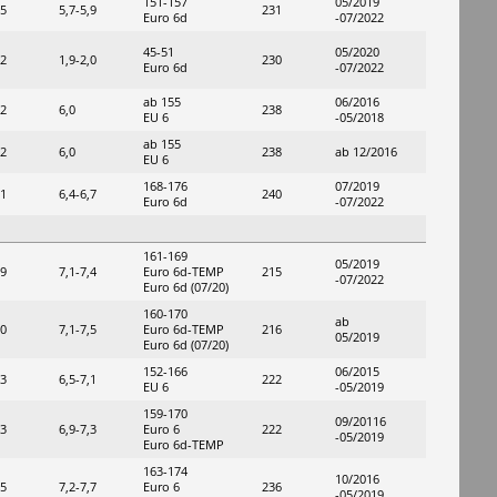
151-157
05/2019
,5
5,7-5,9
231
Euro 6d
-07/2022
45-51
05/2020
,2
1,9-2,0
230
Euro 6d
-07/2022
ab 155
06/2016
,2
6,0
238
EU 6
-05/2018
ab 155
,2
6,0
238
ab 12/2016
EU 6
168-176
07/2019
,1
6,4-6,7
240
Euro 6d
-07/2022
161-169
05/2019
,9
7,1-7,4
Euro 6d-TEMP
215
-07/2022
Euro 6d (07/20)
160-170
ab
,0
7,1-7,5
Euro 6d-TEMP
216
05/2019
Euro 6d (07/20)
152-166
06/2015
,3
6,5-7,1
222
EU 6
-05/2019
159-170
09/20116
,3
6,9-7,3
Euro 6
222
-05/2019
Euro 6d-TEMP
163-174
10/2016
,5
7,2-7,7
Euro 6
236
-05/2019