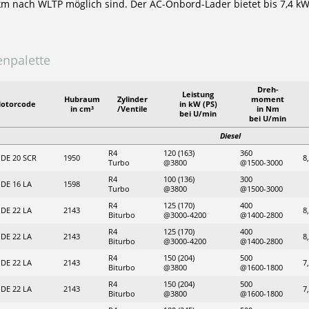
km nach WLTP möglich sind. Der AC-Onbord-Lader bietet bis 7,4 kW
npalette
Dreh-
Leistung
Hubraum
Zylinder
moment
otorcode
in kW (PS)
in cm³
/Ventile
in Nm
bei U/min
bei U/min
Diesel
R4
120 (163)
360
DE 20 SCR
1950
8
Turbo
@3800
@1500-3000
R4
100 (136)
300
DE 16 LA
1598
Turbo
@3800
@1500-3000
R4
125 (170)
400
DE 22 LA
2143
8
Biturbo
@3000-4200
@1400-2800
R4
125 (170)
400
DE 22 LA
2143
8
Biturbo
@3000-4200
@1400-2800
R4
150 (204)
500
DE 22 LA
2143
7
Biturbo
@3800
@1600-1800
R4
150 (204)
500
DE 22 LA
2143
7
Biturbo
@3800
@1600-1800