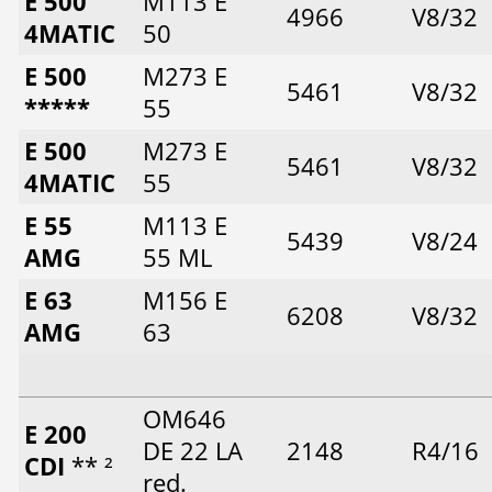
E 500
M113 E
4966
V8/32
4MATIC
50
E 500
M273 E
5461
V8/32
*****
55
E 500
M273 E
5461
V8/32
4MATIC
55
E 55
M113 E
5439
V8/24
AMG
55 ML
E 63
M156 E
6208
V8/32
AMG
63
OM646
E 200
DE 22 LA
2148
R4/16
CDI
** ²
red.