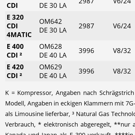
2987
V6/24
CDI
DE 30 LA
E 320
OM642
CDI
2987
V6/24
DE 30 LA
4MATIC
E 400
OM628
3996
V8/32
CDI ²
DE 40 LA
E 420
OM629
3996
V8/32
CDI ²
DE 40 LA
K = Kompressor, Angaben nach Schrägstrich 
Modell, Angaben in eckigen Klammern mit 7G-T
als Limousine lieferbar, ³ Natural Gas Techno
Verbrauch, * elektronisch abgeregelt, **nur 
Kanada und Japan als E 300 verkauft, ****in