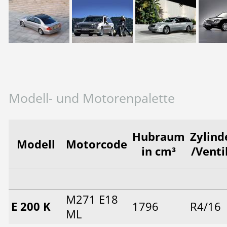
Modell- und Motorenpalette
Hubraum
Zylind
Modell
Motorcode
in cm³
/Venti
M271 E18
E 200 K
1796
R4/16
ML