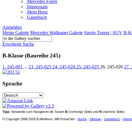
Mercedes Foren
Impressum
Mein Benz
Gästebuch
Anmelden
Meine Galerie
Mercedes Wallpaper Galerie
Sports Tourer | SUV
B-Kl
Erweiterte Suche
B-Klasse (Baureihe 245)
1. 245-001
...
23. 245-023
24. 245-024
25. 245-025
26. 245-026
27.
Sprache
Tipp
: Verwende zum Navigieren die Tasten
B
(vorherige Seite) und
N
(nächste Seite).
© Copyright 1998-2026 B.Mehlhorn, MB-Portal.Net -
Suche
-
Sitemap
-
Gästebuch
-
Impre