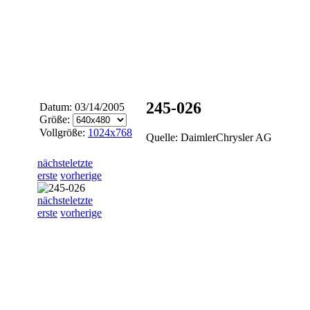
245-026
Datum: 03/14/2005
Größe:
Vollgröße:
1024x768
Quelle: DaimlerChrysler AG
nächste
letzte
erste
vorherige
nächste
letzte
erste
vorherige