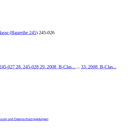
asse (Baureihe 245)
245-026
 245-027
28. 245-028
29. 2008_B-Clas...
...
33. 2008_B-Clas...
ssum und Datenschutzregelungen