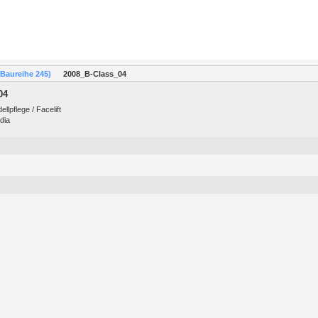
(Baureihe 245)
2008_B-Class_04
04
lpflege / Facelift
dia