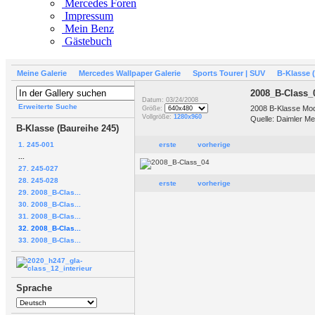
Mercedes Foren
Impressum
Mein Benz
Gästebuch
Meine Galerie
Mercedes Wallpaper Galerie
Sports Tourer | SUV
B-Klasse 
2008_B-Class_
Datum: 03/24/2008
Erweiterte Suche
2008 B-Klasse Model
Größe:
Vollgröße:
1280x960
Quelle: Daimler Me
B-Klasse (Baureihe 245)
1. 245-001
erste
vorherige
...
27. 245-027
28. 245-028
erste
vorherige
29. 2008_B-Clas...
30. 2008_B-Clas...
31. 2008_B-Clas...
32. 2008_B-Clas...
33. 2008_B-Clas...
Sprache