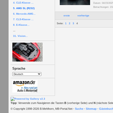
4. CLE-Klasse ...
Datum: 04/15/202
Betrachtungen: 23
5. AMG SL (R232)
6. Merceds-AMG...
erste
vorherige
7. CLS-Klasse ...
Seite:
1
2
3
4
8. E-Klasse...
...
31. Vision...
Sprache
Tipp
: Verwende zum Navigieren die Tasten
B
(vorherige Seite) und
N
(nächste Seit
© Copyright 1998-2026 B.Mehlhorn, MB-Portal.Net -
Suche
-
Sitemap
-
Gästebuc