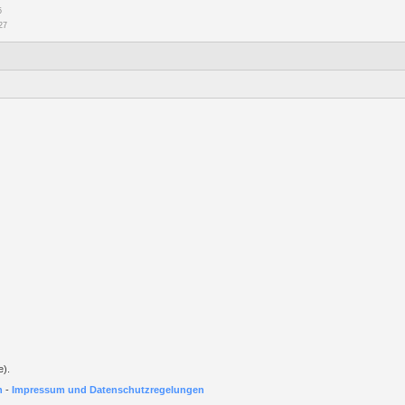
5
27
e).
h
-
Impressum und Datenschutzregelungen