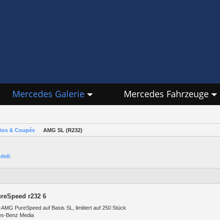
Mercedes Galerie
Mercedes Fahrzeuge
rios & Coupés
AMG SL (R232)
dell
.
reSpeed r232 6
MG PureSpeed auf Basis SL, limitiert auf 250 Stück
es-Benz Media