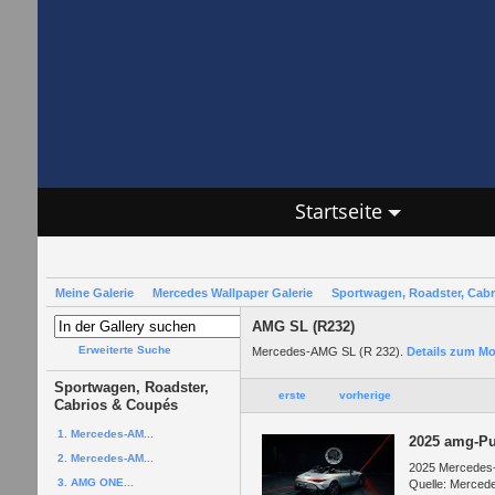
Startseite
Meine Galerie
Mercedes Wallpaper Galerie
Sportwagen, Roadster, Cab
AMG SL (R232)
Erweiterte Suche
Mercedes-AMG SL (R 232).
Details zum Mo
Sportwagen, Roadster,
erste
vorherige
Cabrios & Coupés
1. Mercedes-AM...
2025 amg-Pu
2. Mercedes-AM...
2025 Mercedes-A
3. AMG ONE...
Quelle: Merced