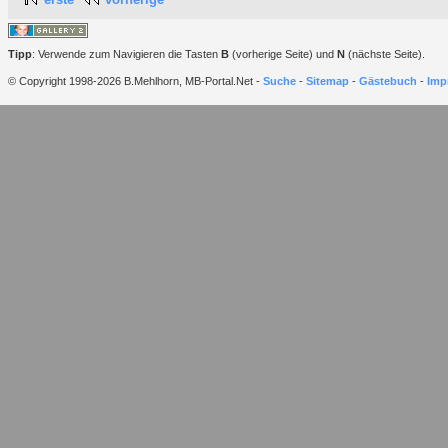
Tipp
: Verwende zum Navigieren die Tasten
B
(vorherige Seite) und
N
(nächste Seite).
© Copyright 1998-2026 B.Mehlhorn, MB-Portal.Net -
Suche
-
Sitemap
-
Gästebuch
-
Imp