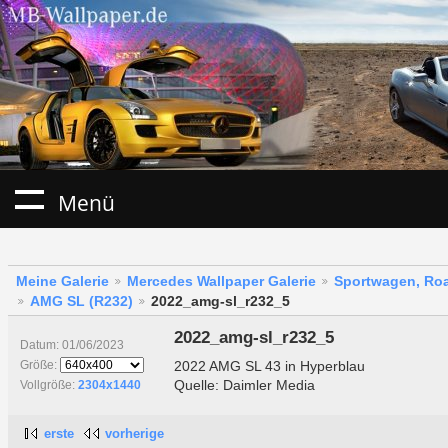
Menü
Meine Galerie
Mercedes Wallpaper Galerie
Sportwagen, Roa
AMG SL (R232)
2022_amg-sl_r232_5
2022_amg-sl_r232_5
Datum: 01/06/2023
2022 AMG SL 43 in Hyperblau
Größe:
Quelle: Daimler Media
Vollgröße:
2304x1440
erste
vorherige