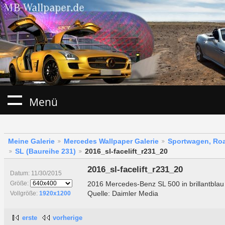
Menü
Meine Galerie
Mercedes Wallpaper Galerie
Sportwagen, Roa
SL (Baureihe 231)
2016_sl-facelift_r231_20
2016_sl-facelift_r231_20
Datum: 11/30/2015
2016 Mercedes-Benz SL 500 in brillantbla
Größe:
Quelle: Daimler Media
Vollgröße:
1920x1200
erste
vorherige