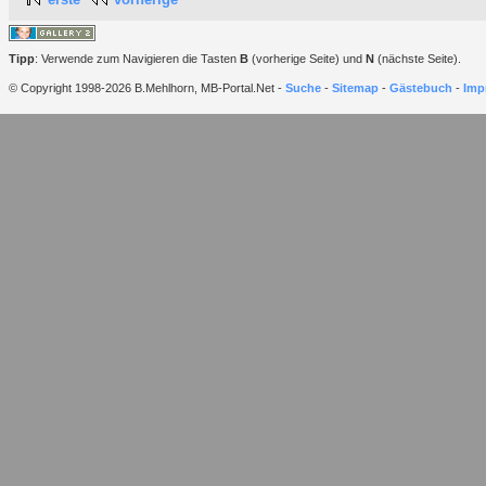
Tipp
: Verwende zum Navigieren die Tasten
B
(vorherige Seite) und
N
(nächste Seite).
© Copyright 1998-2026 B.Mehlhorn, MB-Portal.Net -
Suche
-
Sitemap
-
Gästebuch
-
Imp