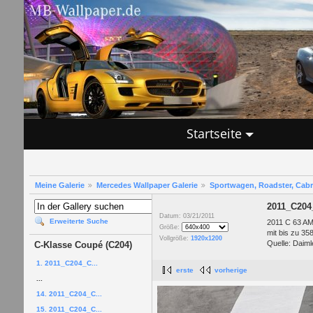
Startseite
Meine Galerie
Mercedes Wallpaper Galerie
Sportwagen, Roadster, Cab
2011_C20
Datum: 03/21/2011
Erweiterte Suche
2011 C 63 AM
Größe:
mit bis zu 35
Vollgröße:
1920x1200
Quelle: Daiml
C-Klasse Coupé (C204)
1. 2011_C204_C...
erste
vorherige
...
14. 2011_C204_C...
15. 2011_C204_C...