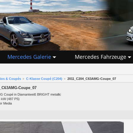
Mercedes Galerie
Mercedes Fahrzeuge
rios & Coupés
C-Klasse Coupé (C204)
2011_C204_C63AMG-Coupe_07
4_C63AMG-Coupe_07
G Coupé in Diamantweiß BRIGHT metallic
8 kW (487 PS)
er Media