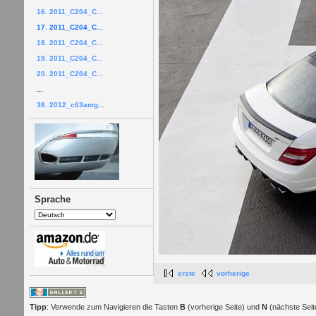
16. 2011_C204_C...
17. 2011_C204_C...
18. 2011_C204_C...
19. 2011_C204_C...
20. 2011_C204_C...
...
38. 2012_c63amg...
Sprache
erste
vorherige
Tipp
: Verwende zum Navigieren die Tasten
B
(vorherige Seite) und
N
(nächste Seit