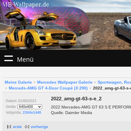
Menü
Meine Galerie
Mercedes Wallpaper Galerie
Sportwagen, Roa
Merceds-AMG GT 4-Door Coupé (X 290)
2022_amg-gt-63-s-
2022_amg-gt-63-s-e_2
Datum: 01/06/2023
2022 Mercedes-AMG GT 63 S E PERFORM
Größe:
Quelle: Daimler Media
Vollgröße:
2304x1440
erste
vorherige