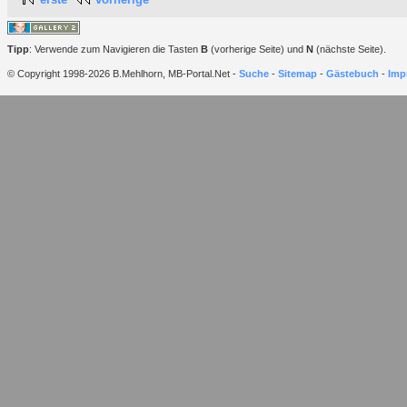
Tipp
: Verwende zum Navigieren die Tasten
B
(vorherige Seite) und
N
(nächste Seite).
© Copyright 1998-2026 B.Mehlhorn, MB-Portal.Net -
Suche
-
Sitemap
-
Gästebuch
-
Imp