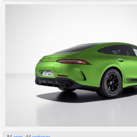
erste
vorherige