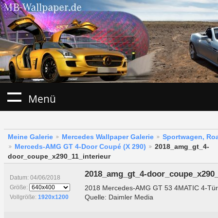
Menü
Meine Galerie
Mercedes Wallpaper Galerie
Sportwagen, Roa
Merceds-AMG GT 4-Door Coupé (X 290)
2018_amg_gt_4-
door_coupe_x290_11_interieur
2018_amg_gt_4-door_coupe_x290_1
Datum: 04/06/2018
2018 Mercedes-AMG GT 53 4MATIC 4-Türe
Größe:
Quelle: Daimler Media
Vollgröße:
1920x1200