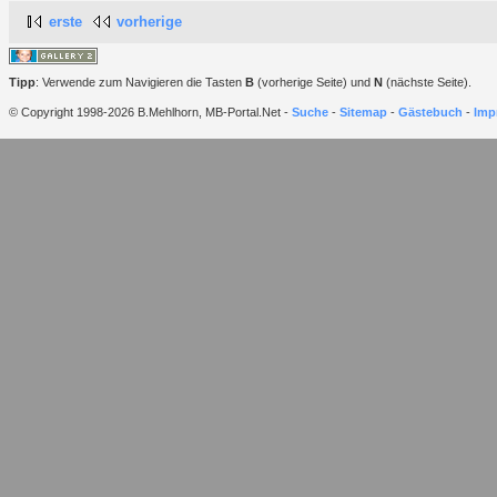
erste
vorherige
Tipp
: Verwende zum Navigieren die Tasten
B
(vorherige Seite) und
N
(nächste Seite).
© Copyright 1998-2026 B.Mehlhorn, MB-Portal.Net -
Suche
-
Sitemap
-
Gästebuch
-
Imp