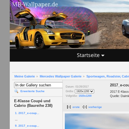
Startseite
Meine Galerie
Mercedes Wallpaper Galerie
Sportwagen, Roadster, Cab
2017_e-co
Datum: 01/26/2017
Erweiterte Suche
2017 E-Klass
Größe:
Quelle: Daiml
Vollgröße:
1920x1200
E-Klasse Coupé und
Cabrio (Baureihe 238)
erste
vorherige
1. 2017_e-coup...
...
9. 2017_e-coup...