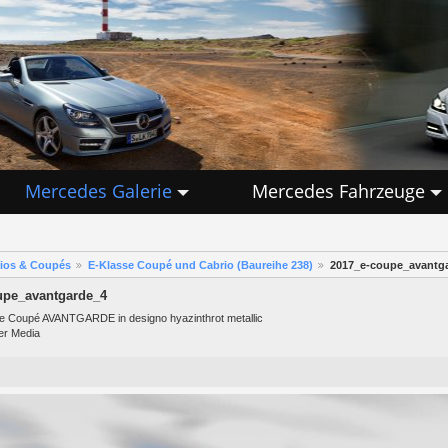
Mercedes Galerie
Mercedes Fahrzeuge
rios & Coupés
E-Klasse Coupé und Cabrio (Baureihe 238)
2017_e-coupe_avantg
upe_avantgarde_4
e Coupé AVANTGARDE in designo hyazinthrot metallic
er Media