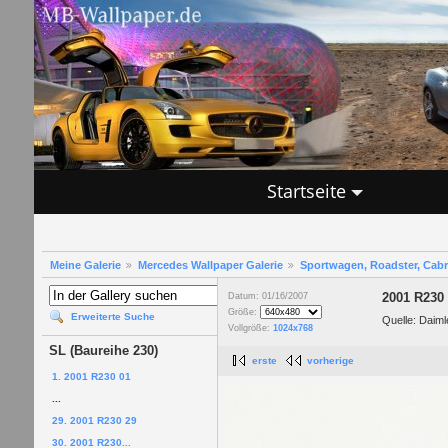
Startseite
Meine Galerie
Mercedes Wallpaper Galerie
Sportwagen, Roadster, Cab
2001 R230
Datum: 01/16/2007
Größe:
Erweiterte Suche
Quelle: Daim
Vollgröße:
1024x768
SL (Baureihe 230)
erste
vorherige
1. 2001 R230 01
...
29. 2001 R230 29
30. 2001 R230...