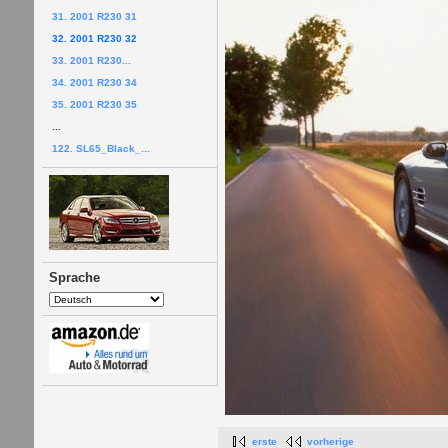
31. 2001 R230 31
32. 2001 R230 32
33. 2001 R230...
34. 2001 R230 34
35. 2001 R230 35
...
122. SL65_Black_...
Sprache
erste
vorherige