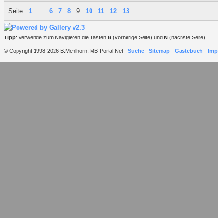
Seite:
1
...
6
7
8
9
10
11
12
13
Tipp
: Verwende zum Navigieren die Tasten
B
(vorherige Seite) und
N
(nächste Seite).
© Copyright 1998-2026 B.Mehlhorn, MB-Portal.Net -
Suche
-
Sitemap
-
Gästebuch
-
Imp