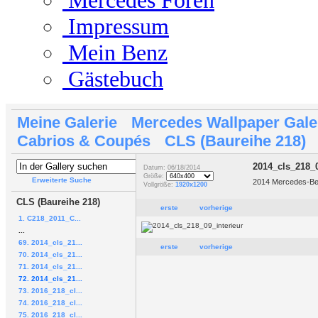
Mercedes Foren
Impressum
Mein Benz
Gästebuch
Meine Galerie
Mercedes Wallpaper Gale
Cabrios & Coupés
CLS (Baureihe 218)
2014_cls_218_0
Datum: 06/18/2014
Größe:
Erweiterte Suche
2014 Mercedes-Ben
Vollgröße:
1920x1200
CLS (Baureihe 218)
erste
vorherige
1. C218_2011_C...
...
69. 2014_cls_21...
erste
vorherige
70. 2014_cls_21...
71. 2014_cls_21...
72. 2014_cls_21...
73. 2016_218_cl...
74. 2016_218_cl...
75. 2016_218_cl...