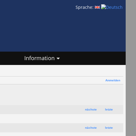
Sprache:
Information
Anmelden
nächste
letzte
nächste
letzte