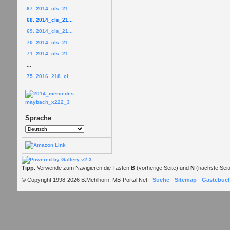
67. 2014_cls_21...
68. 2014_cls_21...
69. 2014_cls_21...
70. 2014_cls_21...
71. 2014_cls_21...
...
75. 2016_218_cl...
Sprache
Tipp
: Verwende zum Navigieren die Tasten
B
(vorherige Seite) und
N
(nächste Seit
© Copyright 1998-2026 B.Mehlhorn, MB-Portal.Net -
Suche
-
Sitemap
-
Gästebuc