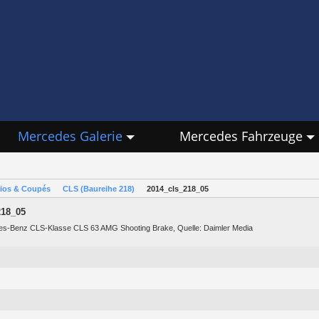
Mercedes Galerie
Mercedes Fahrzeuge
rios & Coupés
CLS (Baureihe 218)
2014_cls_218_05
218_05
s-Benz CLS-Klasse CLS 63 AMG Shooting Brake, Quelle: Daimler Media