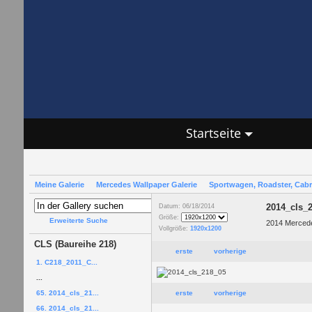
Startseite
Meine Galerie
Mercedes Wallpaper Galerie
Sportwagen, Roadster, Cab
2014_cls_
Datum: 06/18/2014
Größe:
Erweiterte Suche
2014 Mercede
Vollgröße:
1920x1200
CLS (Baureihe 218)
erste
vorherige
1. C218_2011_C...
...
65. 2014_cls_21...
erste
vorherige
66. 2014_cls_21...