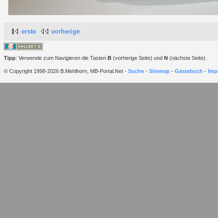
erste
vorherige
Tipp
: Verwende zum Navigieren die Tasten
B
(vorherige Seite) und
N
(nächste Seite).
© Copyright 1998-2026 B.Mehlhorn, MB-Portal.Net -
Suche
-
Sitemap
-
Gästebuch
-
Imp