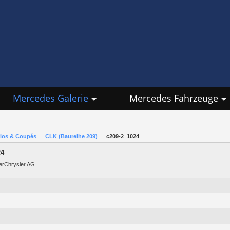
Mercedes Galerie
Mercedes Fahrzeuge
rios & Coupés
CLK (Baureihe 209)
c209-2_1024
24
lerChrysler AG