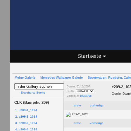
Startseite
Meine Galerie
Mercedes Wallpaper Galerie
Sportwagen, Roadster, Cab
c209-2_10
Datum: 01/16/2007
Größe:
Erweiterte Suche
Quelle: Daim
Vollgröße:
1024x768
CLK (Baureihe 209)
erste
vorherige
1. c209-1_1024
2. c209-2_1024
3. c209-3_1024
erste
vorherige
4. c209-4_1024