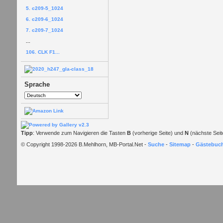
5. c209-5_1024
6. c209-6_1024
7. c209-7_1024
...
106. CLK F1...
Sprache
Tipp
: Verwende zum Navigieren die Tasten
B
(vorherige Seite) und
N
(nächste Seit
© Copyright 1998-2026 B.Mehlhorn, MB-Portal.Net -
Suche
-
Sitemap
-
Gästebuc