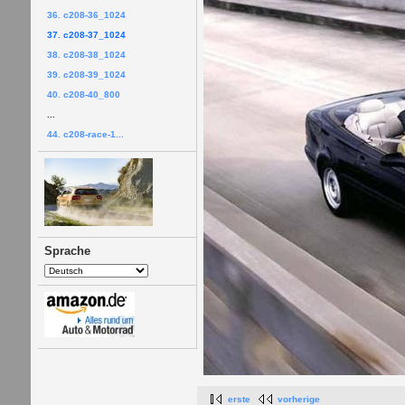
36. c208-36_1024
37. c208-37_1024
38. c208-38_1024
39. c208-39_1024
40. c208-40_800
...
44. c208-race-1...
Sprache
erste
vorherige