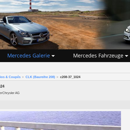
Mercedes Galerie
Mercedes Fahrzeuge
rios & Coupés
CLK (Baureihe 208)
c208-37_1024
024
lerChrysler AG