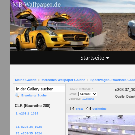
Startseite
Meine Galerie
Mercedes Wallpaper Galerie
Sportwagen, Roadster, Cab
c208-37_1
Datum: 01/16/2007
Größe:
Erweiterte Suche
Quelle: Daim
Vollgröße:
1024x768
CLK (Baureihe 208)
erste
vorherige
1. c208-1_1024
...
34. c208-34_1024
35. c208-35_1024