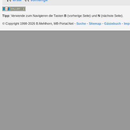
Tipp
: Verwende zum Navigieren die Tasten
B
(vorherige Seite) und
N
(nächste Seite).
© Copyright 1998-2026 B.Mehlhorn, MB-Portal.Net -
Suche
-
Sitemap
-
Gästebuch
-
Imp