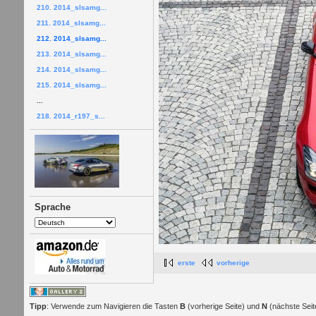
210. 2014_slsamg...
211. 2014_slsamg...
212. 2014_slsamg...
213. 2014_slsamg...
214. 2014_slsamg...
215. 2014_slsamg...
...
218. 2014_r197_s...
Sprache
erste
vorherige
Tipp
: Verwende zum Navigieren die Tasten
B
(vorherige Seite) und
N
(nächste Seit