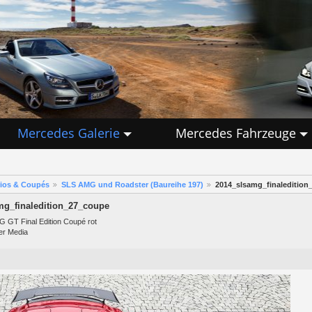
Mercedes Galerie
Mercedes Fahrzeuge
rios & Coupés
SLS AMG und Roadster (Baureihe 197)
2014_slsamg_finaledition
mg_finaledition_27_coupe
 GT Final Edition Coupé rot
er Media