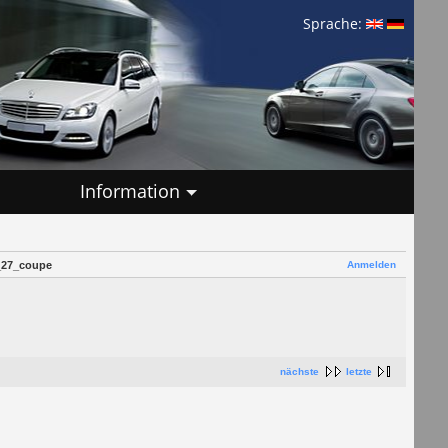
Sprache:
Information
Anmelden
_27_coupe
nächste
letzte