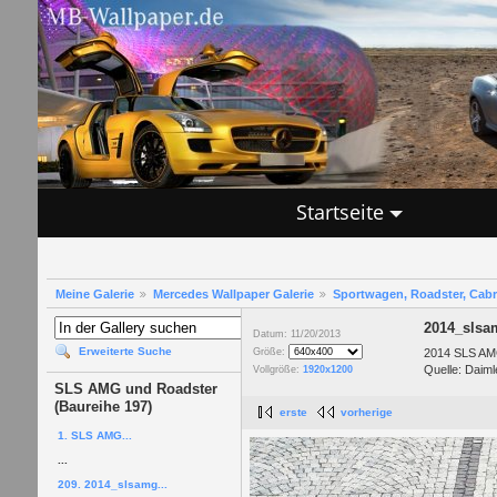
Startseite
Meine Galerie
Mercedes Wallpaper Galerie
Sportwagen, Roadster, Cab
2014_slsa
Datum: 11/20/2013
Erweiterte Suche
2014 SLS AMG
Größe:
Quelle: Daiml
Vollgröße:
1920x1200
SLS AMG und Roadster
(Baureihe 197)
erste
vorherige
1. SLS AMG...
...
209. 2014_slsamg...