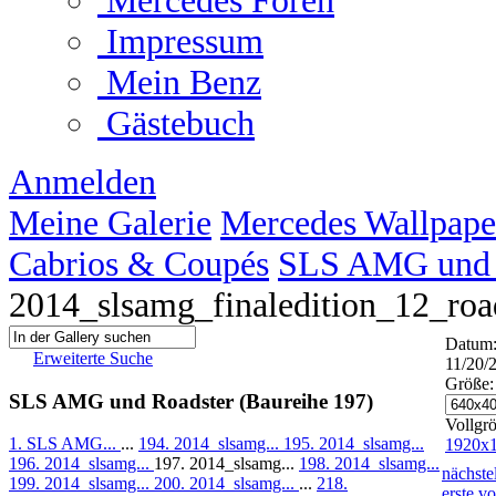
Mercedes Foren
Impressum
Mein Benz
Gästebuch
Anmelden
Meine Galerie
Mercedes Wallpape
Cabrios & Coupés
SLS AMG und R
2014_slsamg_finaledition_12_roa
Datum
Erweiterte Suche
11/20/
Größe:
SLS AMG und Roadster (Baureihe 197)
Vollgr
1. SLS AMG...
...
194. 2014_slsamg...
195. 2014_slsamg...
1920x
196. 2014_slsamg...
197. 2014_slsamg...
198. 2014_slsamg...
nächste
199. 2014_slsamg...
200. 2014_slsamg...
...
218.
erste
vo