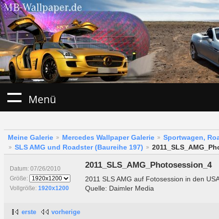
Menü
Meine Galerie
Mercedes Wallpaper Galerie
Sportwagen, Roa
SLS AMG und Roadster (Baureihe 197)
2011_SLS_AMG_Pho
2011_SLS_AMG_Photosession_4
Datum: 07/26/2010
2011 SLS AMG auf Fotosession in den US
Größe:
Quelle: Daimler Media
Vollgröße:
1920x1200
erste
vorherige