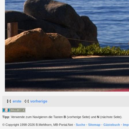
erste
vorherige
Tipp
: Verwende zum Navigieren die Tasten
B
(vorherige Seite) und
N
(nächste Seite).
© Copyright 1998-2026 B.Mehlhorn, MB-Portal.Net -
Suche
-
Sitemap
-
Gästebuch
-
Imp