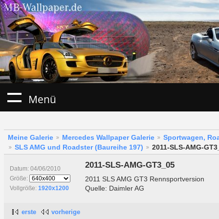
Menü
Meine Galerie
Mercedes Wallpaper Galerie
Sportwagen, Roa
SLS AMG und Roadster (Baureihe 197)
2011-SLS-AMG-GT3
2011-SLS-AMG-GT3_05
Datum: 04/06/2010
2011 SLS AMG GT3 Rennsportversion
Größe:
Quelle: Daimler AG
Vollgröße:
1920x1200
erste
vorherige