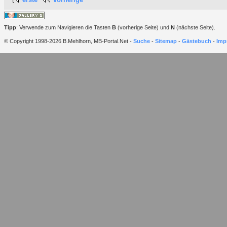
Tipp
: Verwende zum Navigieren die Tasten
B
(vorherige Seite) und
N
(nächste Seite).
© Copyright 1998-2026 B.Mehlhorn, MB-Portal.Net -
Suche
-
Sitemap
-
Gästebuch
-
Imp