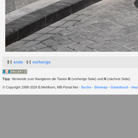
erste
vorherige
Tipp
: Verwende zum Navigieren die Tasten
B
(vorherige Seite) und
N
(nächste Seite).
© Copyright 1998-2026 B.Mehlhorn, MB-Portal.Net -
Suche
-
Sitemap
-
Gästebuch
-
Imp