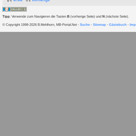
Tipp
: Verwende zum Navigieren die Tasten
B
(vorherige Seite) und
N
(nächste Seite).
© Copyright 1998-2026 B.Mehlhorn, MB-Portal.Net -
Suche
-
Sitemap
-
Gästebuch
-
Imp