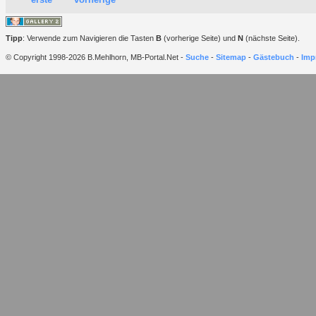
Tipp
: Verwende zum Navigieren die Tasten
B
(vorherige Seite) und
N
(nächste Seite).
© Copyright 1998-2026 B.Mehlhorn, MB-Portal.Net -
Suche
-
Sitemap
-
Gästebuch
-
Imp