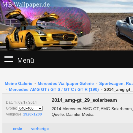
Menü
Meine Galerie
Mercedes Wallpaper Galerie
Sportwagen, Roa
Mercedes-AMG GT / GT S / GT C / GT R (190)
2014_amg-gt_
2014_amg-gt_29_solarbeam
Datum: 09/17/2014
2014 Mercedes-AMG GT, AMG Solarbeam, 
Größe:
Quelle: Daimler Media
Vollgröße:
1920x1200
erste
vorherige