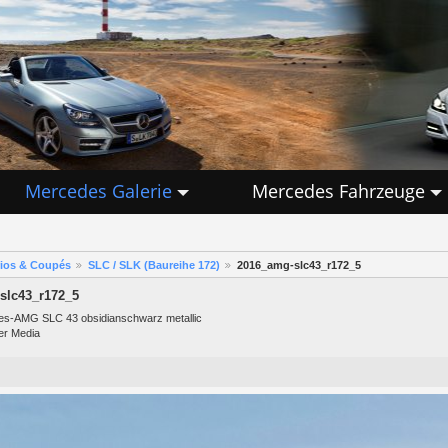
Mercedes Galerie
Mercedes Fahrzeuge
rios & Coupés
SLC / SLK (Baureihe 172)
2016_amg-slc43_r172_5
slc43_r172_5
s-AMG SLC 43 obsidianschwarz metallic
er Media