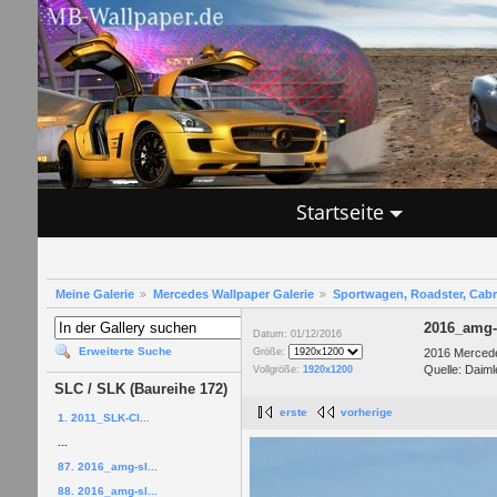
Startseite
Meine Galerie
Mercedes Wallpaper Galerie
Sportwagen, Roadster, Cab
2016_amg-
Datum: 01/12/2016
Erweiterte Suche
2016 Mercede
Größe:
Quelle: Daiml
Vollgröße:
1920x1200
SLC / SLK (Baureihe 172)
erste
vorherige
1. 2011_SLK-Cl...
...
87. 2016_amg-sl...
88. 2016_amg-sl...