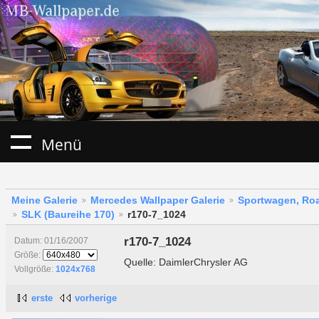
Menü
Meine Galerie
Mercedes Wallpaper Galerie
Sportwagen, Roa
SLK (Baureihe 170)
r170-7_1024
r170-7_1024
Datum: 01/16/2007
Größe:
Quelle: DaimlerChrysler AG
Vollgröße:
1024x768
erste
vorherige