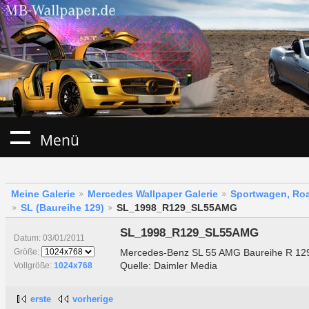
Menü
Meine Galerie
Mercedes Wallpaper Galerie
Sportwagen, Roa
SL (Baureihe 129)
SL_1998_R129_SL55AMG
SL_1998_R129_SL55AMG
Datum: 03/01/2011
Mercedes-Benz SL 55 AMG Baureihe R 129
Größe:
Quelle: Daimler Media
Vollgröße:
1024x768
erste
vorherige