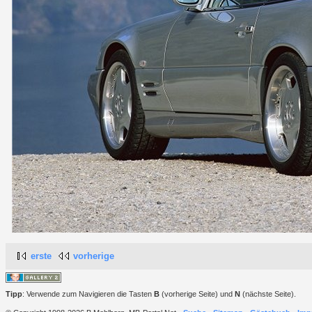
erste
vorherige
Tipp
: Verwende zum Navigieren die Tasten
B
(vorherige Seite) und
N
(nächste Seite).