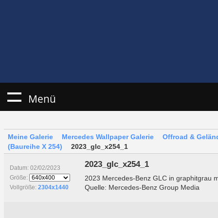
Menü
Meine Galerie
Mercedes Wallpaper Galerie
Offroad & Gelä
(Baureihe X 254)
2023_glc_x254_1
2023_glc_x254_1
Datum: 02/02/2023
2023 Mercedes-Benz GLC in graphitgrau me
Größe:
Quelle: Mercedes-Benz Group Media
Vollgröße:
2304x1440