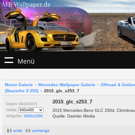
Menü
Meine Galerie
Mercedes Wallpaper Galerie
Offroad & Gelä
(Baureihe X 253)
2015_glc_x253_7
2015_glc_x253_7
Datum: 06/20/2015
2015 Mercedes-Benz GLC 250d, Citrinbrau
Größe:
Quelle: Daimler Media
Vollgröße:
1920x1200
erste
vorherige