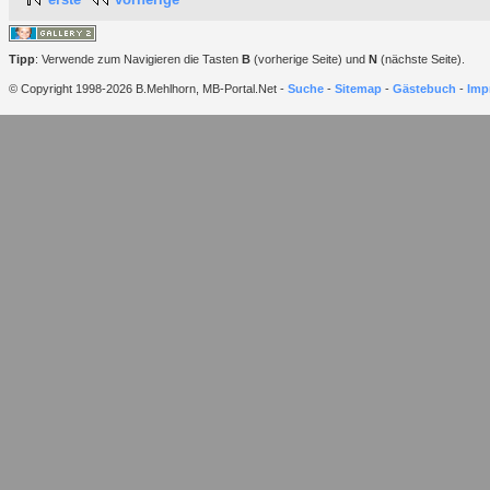
Tipp
: Verwende zum Navigieren die Tasten
B
(vorherige Seite) und
N
(nächste Seite).
© Copyright 1998-2026 B.Mehlhorn, MB-Portal.Net -
Suche
-
Sitemap
-
Gästebuch
-
Imp