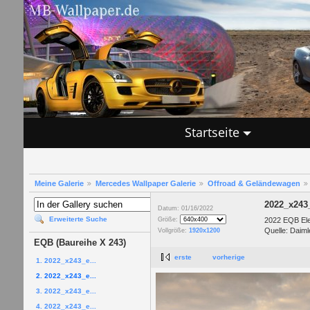
Startseite
Meine Galerie
Mercedes Wallpaper Galerie
Offroad & Geländewagen
2022_x243
Datum: 01/16/2022
Erweiterte Suche
2022 EQB Elec
Größe:
Quelle: Daiml
Vollgröße:
1920x1200
EQB (Baureihe X 243)
erste
vorherige
1. 2022_x243_e...
2. 2022_x243_e...
3. 2022_x243_e...
4. 2022_x243_e...