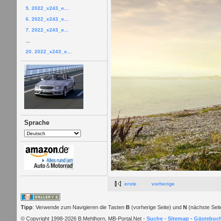
5. 2022_x243_e...
6. 2022_x243_e...
7. 2022_x243_e...
...
20. 2022_x243_e...
Sprache
erste
vorherige
Tipp
: Verwende zum Navigieren die Tasten
B
(vorherige Seite) und
N
(nächste Seit
© Copyright 1998-2026 B.Mehlhorn, MB-Portal.Net -
Suche
-
Sitemap
-
Gästebuc