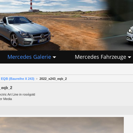
Mercedes Galerie
Mercedes Fahrzeuge
EQB (Baureihe X 243)
2022_x243_eqb_2
_eqb_2
tric Art Line in roségold
er Media