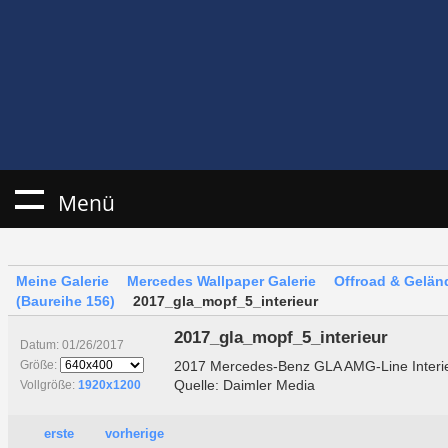
Menü
Meine Galerie
Mercedes Wallpaper Galerie
Offroad & Gelä
(Baureihe 156)
2017_gla_mopf_5_interieur
2017_gla_mopf_5_interieur
Datum: 01/26/2017
2017 Mercedes-Benz GLA AMG-Line Interi
Größe:
Quelle: Daimler Media
Vollgröße:
1920x1200
erste
vorherige