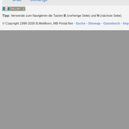
Tipp
: Verwende zum Navigieren die Tasten
B
(vorherige Seite) und
N
(nächste Seite).
© Copyright 1998-2026 B.Mehlhorn, MB-Portal.Net -
Suche
-
Sitemap
-
Gästebuch
-
Imp