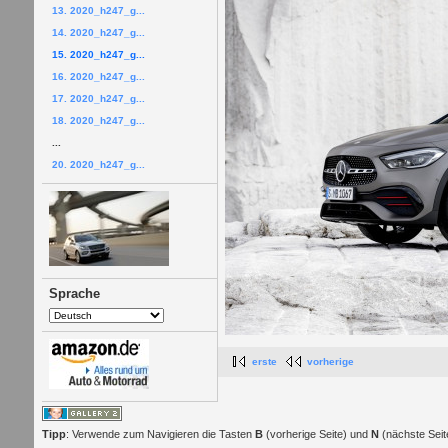
13. 2020_h247_g...
14. 2020_h247_g...
15. 2020_h247_g...
16. 2020_h247_g...
17. 2020_h247_g...
18. 2020_h247_g...
...
20. 2020_h247_g...
Sprache
erste
vorherige
Tipp
: Verwende zum Navigieren die Tasten
B
(vorherige Seite) und
N
(nächste Seit