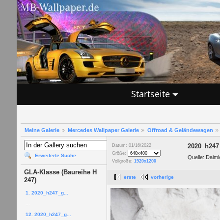
Startseite
Meine Galerie
Mercedes Wallpaper Galerie
Offroad & Geländewagen
2020_h247
Datum: 01/16/2022
Größe:
Erweiterte Suche
Quelle: Daiml
Vollgröße:
1920x1200
GLA-Klasse (Baureihe H
erste
vorherige
247)
1. 2020_h247_g...
...
12. 2020_h247_g...