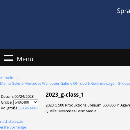
Spr
Menü
Anmelden
Meine Galerie
Mercedes Wallpaper Galerie
Offroad & Geländewagen
G-Klass
2023_g-class_1
Datum: 05/24/2023
Größe:
2023 G 500 Produktionsjubiläum 500.000 in Aga
Vollgröße:
2304x1440
Quelle: Mercedes-Benz Media
nächste
letzte
erste
vorherige