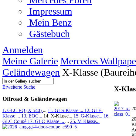
Mercedes Foren
Impressum
Mein Benz
Gästebuch
Anmelden
Meine Galerie
Mercedes Wallpape
Geländewagen
X-Klasse (Baureih
Erweiterte Suche
X-Klas
Offroad & Geländewagen
20
1. GLC EQ (X 540)
...
11. GLS-Klasse ...
12. GLE-
Klasse ...
13. EQC...
14. X-Klasse...
15. G-Klasse...
16.
20
GLC Coupé
17. GLC-Klasse ...
...
25. M-Klasse...
Kl
Au
P