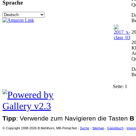
Sprache
Qu
Da
Be
20
20
Kl
Au
Qu
Da
Be
Seite:
1
Tipp
: Verwende zum Navigieren die Tasten
B
© Copyright 1998-2026 B.Mehlhorn, MB-Portal.Net -
Suche
-
Sitemap
-
Gästebuch
-
Impre