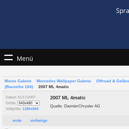
Spr
Menü
Meine Galerie
Mercedes Wallpaper Galerie
Offroad & Gelä
(Baureihe 164)
2007 ML 4matic
2007 ML 4matic
Datum: 01/17/2007
Größe:
Quelle: DaimlerChrysler AG
Vollgröße:
1280x960
erste
vorherige