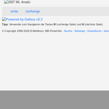
erste
vorherige
Tipp
: Verwende zum Navigieren die Tasten
B
(vorherige Seite) und
N
(nächste Seite).
© Copyright 1998-2026 B.Mehlhorn, MB-Portal.Net -
Suche
-
Sitemap
-
Gästebuch
-
Imp