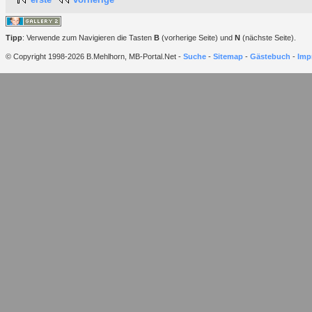
Tipp
: Verwende zum Navigieren die Tasten
B
(vorherige Seite) und
N
(nächste Seite).
© Copyright 1998-2026 B.Mehlhorn, MB-Portal.Net -
Suche
-
Sitemap
-
Gästebuch
-
Imp