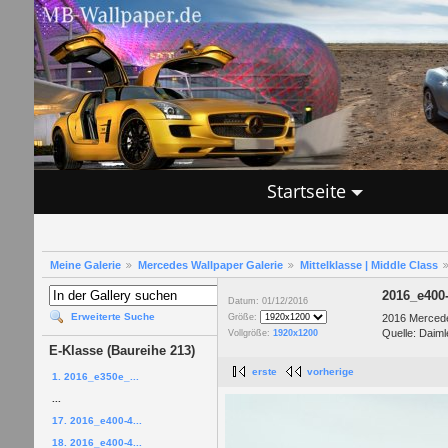
Startseite
Meine Galerie
Mercedes Wallpaper Galerie
Mittelklasse | Middle Class
2016_e400
Datum: 01/12/2016
Erweiterte Suche
2016 Mercede
Größe:
Quelle: Daiml
Vollgröße:
1920x1200
E-Klasse (Baureihe 213)
erste
vorherige
1. 2016_e350e_...
...
17. 2016_e400-4...
18. 2016_e400-4...