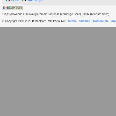
Tipp
: Verwende zum Navigieren die Tasten
B
(vorherige Seite) und
N
(nächste Seite).
© Copyright 1998-2026 B.Mehlhorn, MB-Portal.Net -
Suche
-
Sitemap
-
Gästebuch
-
Imp