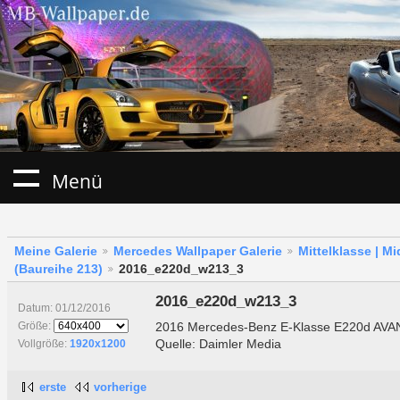
Menü
Meine Galerie
Mercedes Wallpaper Galerie
Mittelklasse | M
(Baureihe 213)
2016_e220d_w213_3
2016_e220d_w213_3
Datum: 01/12/2016
2016 Mercedes-Benz E-Klasse E220d AVA
Größe:
Quelle: Daimler Media
Vollgröße:
1920x1200
erste
vorherige