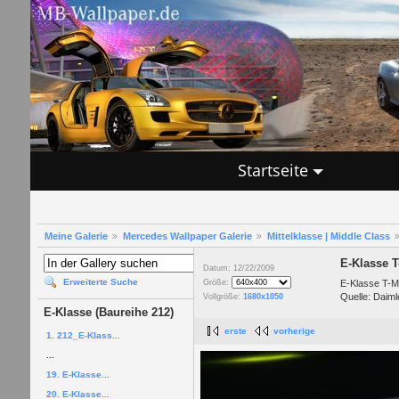
Startseite
Meine Galerie
Mercedes Wallpaper Galerie
Mittelklasse | Middle Class
E-Klasse 
Datum: 12/22/2009
Erweiterte Suche
E-Klasse T-M
Größe:
Quelle: Daiml
Vollgröße:
1680x1050
E-Klasse (Baureihe 212)
erste
vorherige
1. 212_E-Klass...
...
19. E-Klasse...
20. E-Klasse...